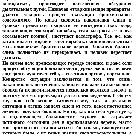
выводиться, происходит постепенная обтурация
дыхательных путей. Назначая отхаркивающие препараты,
удается ускорить процесс эвакуации бронхиального
содержимого. Но когда скорость накопления слизи в
бронхах превышает скорость ее выведения (как вода,
заполняющая тонущий корабль, если матросы ее плохо
отсасывают помпой), наступает катастрофа. Так же, как
затапливается водой и тонет корабль, скопившейся слизью
«затапливается» бронхиальное дерево. Заполняя бронхи,
слизь полностью их перекрывает, и человек перестает
дышать.
На самом деле происходящее гораздо сложнее, и даже если
процесс обтурации бронхиального дерева начался, человек
еще долго чувствует себя, с его точки зрения, нормально.
Коварство ситуации заключается в том, что слизь,
накапливаясь постепенно, забивает вначале самые мелкие
бронхи (а их насчитывается несколько десятков тысяч), и
поэтому все это происходит достаточно медленно. В общем
же, как собственное самочувствие, так и реальная
ситуация в легких зависят еще и от того, какое постоянное
лечение получает больной. Но то, как вы себя чувствуете,
в подавляющем большинстве случаев не отражает
истинного состояния дел в бронхиальном дереве. Часто
мне приходилось сталкиваться с больными, самочувствие
которых было, с их точки зрения, удовлетворительным, а