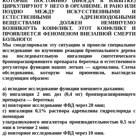
КОТОРЫЕ ПОСТОЯННО (ИНОГДА В ИЗБЫТКЕ)
ЦИРКУЛИРУЮТ У НЕГО В ОРГАНИЗМЕ. И РАНО ИЛИ
ПОЗДНО МЕЖДУ ИСКУССТВЕННЫМИ И
ЕСТЕСТВЕННЫМИ АДРЕНОПОДОБНЫМИ
ВЕЩЕСТВАМИ ДОЛЖЕН НЕМИНУЕМО
ВОЗНИКНУТЬ КОНФЛИКТ. ЭТОТ КОНФЛИКТ И
ПРОЯВЛЯЕТСЯ ФЕНОМЕНОМ ВНЕЗАПНОЙ СМЕРТИ
БОЛЬНОГО!
Мы смоделировали эту ситуацию и провели специальное
исследование по изучению реакции бронхиального дерева
на последовательную ингаляцию синтетического
бронхорасширяюшего препарата беротека и естественного
регулятора функции наших легких — адреналина. Схема
обследования, которую мы применили, выглядела
следующим образом:
а) исходное исследование функции внешнего дыхания;
б) ингаляция 2 инг. доз (0,4 мг) бронхорасширяющего
препарата — беротека;
в) повторное исследование ФВД через 20 мин;
г) ингаляция 0,1% раствора адреналина гидрохлорида с
помощью
ультразвукового ингалятора производительностью 0,5 мл/
мин в течение 2 мин;
д) повторное исследование ФВД через 10 мин.