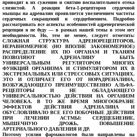
приводит к их сужению и снятию воспалительного отека
слизистой. А реакция бета-1-рецепторов сердечной
мышцы на адреналин проявляется увеличением частоты
сердечных сокращений и сердцебиением. Подробно
рассматривать все аспекты особенностей адренергической
рецепции я не буду — в рамках нашей темы в этом нет
необходимости. Но, тем не менее, следует отметить:
СЛОЖНАЯ СТРУКТУРА АДРЕНОРЕЦЕПТОРОВ,
НЕРАВНОМЕРНОЕ (НО ВПОЛНЕ ЗАКОНОМЕРНОЕ)
РАСПРЕДЕЛЕНИЕ ИХ ПО ОРГАНАМ И ТКАНЯМ
ПОЗВОЛЯЮТ АДРЕНАЛИНУ БЫТЬ
УНИВЕРСАЛЬНЫМ РЕГУЛЯТОРОМ МНОГИХ
ФУНКЦИЙ ОРГАНИЗМА И СТИМУЛЯТОРОМ ИХ В
ЭКСТРЕМАЛЬНЫХ ИЛИ СТРЕССОВЫХ СИТУАЦИЯХ.
ЭТО И ОТЛИЧАЕТ ЕГО ОТ НОРАДРЕНАЛИНА,
ВОЗБУЖДАЮЩЕГО ПРЕИМУЩЕСТВЕННО АЛЬФА-
РЕЦЕПТОРЫ И НЕ ОБЛАДАЮЩЕГО
УНИВЕРСАЛЬНОСТЬЮ ДЕЙСТВИЯ НА ОРГАНИЗМ
ЧЕЛОВЕКА. В ТО ЖЕ ВРЕМЯ МНОГООБРАЗИЕ
ЭФФЕКТОВ ДЕЙСТВИЯ АДРЕНАЛИНА И
ОБУСЛОВЛИВАЛО ВСЕ ЕГО ПОБОЧНЫЕ ДЕЙСТВИЯ
ПРИ ЛЕЧЕНИИ АСТМЫ: СЕРДЦЕБИЕНИЕ,
МЫШЕЧНУЮ ДРОЖЬ, ПОВЫШЕНИЕ
АРТЕРИАЛЬНОГО ДАВЛЕНИЯ И ДР.
Поэтому усилия фармакологов были направлены на