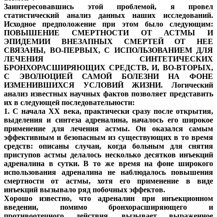
Заинтересовавшись этой проблемой, я провел
статистический анализ данных наших исследований.
Исходное предположение при этом было следующим:
ПОВЫШЕНИЕ СМЕРТНОСТИ ОТ АСТМЫ И
ЭПИДЕМИИ ВНЕЗАПНЫХ СМЕРТЕЙ ОТ НЕЕ
СВЯЗАНЫ, ВО-ПЕРВЫХ, С ИСПОЛЬЗОВАНИЕМ ДЛЯ
ЛЕЧЕНИЯ СИНТЕТИЧЕСКИХ
БРОНХОРАСШИРЯЮЩИХ СРЕДСТВ, И, ВО-ВТОРЫХ,
С ЭВОЛЮЦИЕЙ САМОЙ БОЛЕЗНИ НА ФОНЕ
ИЗМЕНИВШИХСЯ УСЛОВИЙ ЖИЗНИ. Логический
анализ известных научных фактов позволяет представить
их в следующей последовательности:
1. С начала XX века, практически сразу после открытия,
выделения и синтеза адреналина, началось его широкое
применение для лечения астмы. Он оказался самым
эффективным и безопасным из существующих в то время
средств: описаны случаи, когда больным для снятия
приступов астмы делалось несколько десятков инъекций
адреналина в сутки. В то же время на фоне широкого
использования адреналина не наблюдалось повышения
смертности от астмы, хотя его применение в виде
инъекций вызывало ряд побочных эффектов.
Хорошо известно, что адреналин при инъекционном
введении, помимо бронхорасширяющего и
противоотечного действия, вызывает выраженное