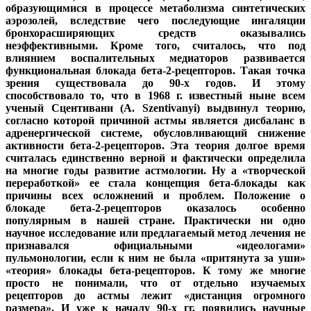
образующимися в процессе метаболизма синтетических
аэрозолей, вследствие чего последующие ингаляции
бронхорасширяющих средств оказывались
неэффективными. Кроме того, считалось, что под
влиянием воспалительных медиаторов развивается
функциональная блокада бета-2-рецепторов. Такая точка
зрения существовала до 90-х годов. И этому
способствовало то, что в 1968 г. известный ныне всем
ученый Сцентивани (A. Szentivanyi) выдвинул теорию,
согласно которой причиной астмы является дисбаланс в
адренергической системе, обусловливающий снижение
активности бета-2-рецепторов. Эта теория долгое время
считалась единственно верной и фактически определила
на многие годы развитие астмологии. Ну а «творческой
переработкой» ее стала концепция бета-блокады как
причины всех осложнений и проблем. Положение о
блокаде бета-2-рецепторов оказалось особенно
популярным в нашей стране. Практически ни одно
научное исследование или предлагаемый метод лечения не
признавался официальными «идеологами»
пульмонологии, если к ним не была «притянута за уши»
«теория» блокады бета-рецепторов. К тому же многие
просто не понимали, что от отдельно изучаемых
рецепторов до астмы лежит «дистанция огромного
размера». И уже к началу 90-х гг. появились научные