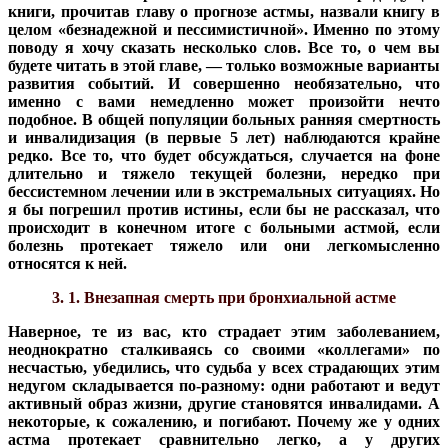
книги, прочитав главу о прогнозе астмы, назвали книгу в
целом «безнадежной и пессимистичной». Именно по этому
поводу я хочу сказать несколько слов. Все то, о чем вы
будете читать в этой главе, — только возможные варианты
развития событий. И совершенно необязательно, что
именно с вами немедленно может произойти нечто
подобное. В общей популяции больных ранняя смертность
и инвалидизация (в первые 5 лет) наблюдаются крайне
редко. Все то, что будет обсуждаться, случается на фоне
длительно и тяжело текущей болезни, нередко при
бессистемном лечении или в экстремальных ситуациях. Но
я бы погрешил против истины, если бы не рассказал, что
происходит в конечном итоге с больными астмой, если
болезнь протекает тяжело или они легкомысленно
относятся к ней.
3. 1. Внезапная смерть при бронхиальной астме
Наверное, те из вас, кто страдает этим заболеванием,
неоднократно сталкиваясь со своими «коллегами» по
несчастью, убедились, что судьба у всех страдающих этим
недугом складывается по-разному: одни работают и ведут
активный образ жизни, другие становятся инвалидами. А
некоторые, к сожалению, и погибают. Почему же у одних
астма протекает сравнительно легко, а у других