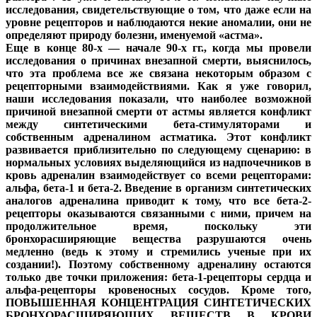
исследования, свидетельствующие о том, что даже если на
уровне рецепторов и наблюдаются некие аномалии, они не
определяют природу болезни, именуемой «астма».
Еще в конце 80-х — начале 90-х гг., когда мы провели
исследования о причинах внезапной смерти, выяснилось,
что эта проблема все же связана некоторым образом с
рецепторными взаимодействиями. Как я уже говорил,
наши исследования показали, что наиболее возможной
причиной внезапной смерти от астмы является конфликт
между синтетическими бета-стимуляторами и
собственным адреналином астматика. Этот конфликт
развивается приблизительно по следующему сценарию: в
нормальных условиях выделяющийся из надпочечников в
кровь адреналин взаимодействует со всеми рецепторами:
альфа, бета-1 и бета-2. Введение в организм синтетических
аналогов адреналина приводит к тому, что все бета-2-
рецепторы оказываются связанными с ними, причем на
продолжительное время, поскольку эти
бронхорасширяющие вещества разрушаются очень
медленно (ведь к этому и стремились ученые при их
создании!). Поэтому собственному адреналину остаются
только две точки приложения: бета-1-рецепторы сердца и
альфа-рецепторы кровеносных сосудов. Кроме того,
ПОВЫШЕННАЯ КОНЦЕНТРАЦИЯ СИНТЕТИЧЕСКИХ
БРОНХОРАСШИРЯЮЩИХ ВЕЩЕСТВ В КРОВИ