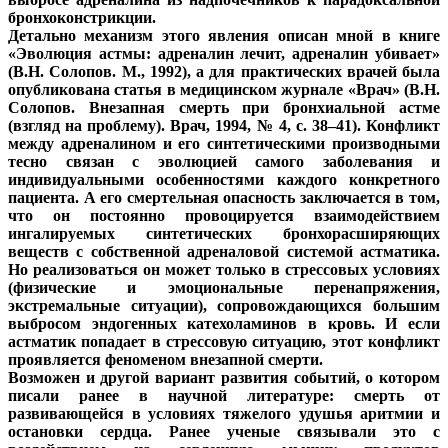
бронхоконстрикции.
Детально механизм этого явления описан мной в книге
«Эволюция астмы: адреналин лечит, адреналин убивает»
(В.Н. Солопов. М., 1992), а для практических врачей была
опубликована статья в медицинском журнале «Врач» (В.Н.
Солопов. Внезапная смерть при бронхиальной астме
(взгляд на проблему). Врач, 1994, № 4, с. 38–41). Конфликт
между адреналином и его синтетическими производными
тесно связан с эволюцией самого заболевания и
индивидуальными особенностями каждого конкретного
пациента. А его смертельная опасность заключается в том,
что он постоянно провоцируется взаимодействием
ингалируемых синтетических бронхорасширяющих
веществ с собственной адреналовой системой астматика.
Но реализоваться он может только в стрессовых условиях
(физические и эмоциональные перенапряжения,
экстремальные ситуации), сопровождающихся большим
выбросом эндогенных катехоламинов в кровь. И если
астматик попадает в стрессовую ситуацию, этот конфликт
проявляется феноменом внезапной смерти.
Возможен и другой вариант развития событий, о котором
писали ранее в научной литературе: смерть от
развивающейся в условиях тяжелого удушья аритмии и
остановки сердца. Ранее ученые связывали это с