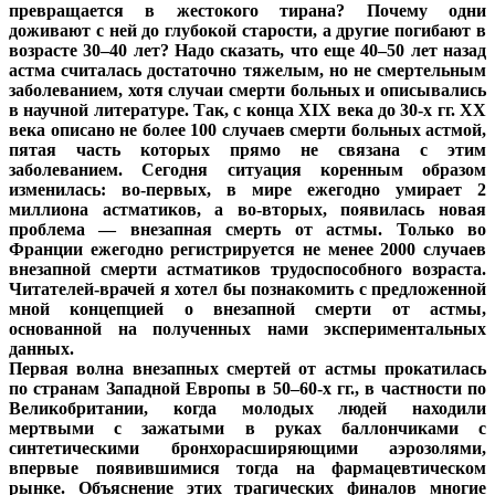
превращается в жестокого тирана? Почему одни
доживают с ней до глубокой старости, а другие погибают в
возрасте 30–40 лет? Надо сказать, что еще 40–50 лет назад
астма считалась достаточно тяжелым, но не смертельным
заболеванием, хотя случаи смерти больных и описывались
в научной литературе. Так, с конца XIX века до 30-х гг. XX
века описано не более 100 случаев смерти больных астмой,
пятая часть которых прямо не связана с этим
заболеванием. Сегодня ситуация коренным образом
изменилась: во-первых, в мире ежегодно умирает 2
миллиона астматиков, а во-вторых, появилась новая
проблема — внезапная смерть от астмы. Только во
Франции ежегодно регистрируется не менее 2000 случаев
внезапной смерти астматиков трудоспособного возраста.
Читателей-врачей я хотел бы познакомить с предложенной
мной концепцией о внезапной смерти от астмы,
основанной на полученных нами экспериментальных
данных.
Первая волна внезапных смертей от астмы прокатилась
по странам Западной Европы в 50–60-х гг., в частности по
Великобритании, когда молодых людей находили
мертвыми с зажатыми в руках баллончиками с
синтетическими бронхорасширяющими аэрозолями,
впервые появившимися тогда на фармацевтическом
рынке. Объяснение этих трагических финалов многие