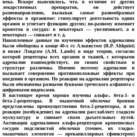
века. Вскоре выяснилось, что, в отличие от других
лекарственных препаратов, он действует
разнонаправленно, вызывая самые разнообразные
эффекты в организме: стимулирует деятельность одних
органов и угнетает функцию других; по-разному изменяет
кровоток в сосудах: в некоторых — увеличивает, а в
некоторых — снижает и т. д.
Накопленные данные по изучению эффектов адреналина
были обобщены в конце 40-х гг. Алквистом (R.P. Ahlquist)
и позже Лэндсом (A.M. Lands) в виде теории, согласно
которой рецепторы всех органов и тканей, с которыми
адреналин взаимодействует, по своим свойствам и
структуре различны. Именно поэтому адреналин и
вызывает совершенно противоположные эффекты при
введении в организм. По реакции на адреналин рецепторы
были обозначены разными буквами греческого алфавита с
цифровыми индексами.
В настоящее время хорошо изучены альфа-, бета-1- и
бета-2-рецепторы. В мышечной оболочке бронхов
представлены преимущественно бета-2-рецепторы, и их
реакция (возбуждение) на адреналин расслабляет гладкую
мускулатуру и снимает спазм дыхательных путей.
Активация адреналином альфа-рецепторов кровеносных
сосудов подслизистой оболочки (точнее, их гладко-
мышечных элементов — прекапиллярных сфинктеров)