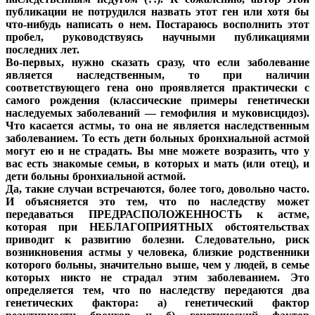
публикации не потрудился назвать этот ген или хотя бы
что-нибудь написать о нем. Постараюсь восполнить этот
пробел, руководствуясь научными публикациями
последних лет.
Во-первых, нужно сказать сразу, что если заболевание
является наследственным, то при наличии
соответствующего гена оно проявляется практически с
самого рождения (классические примеры генетически
наследуемых заболеваний — гемофилия и муковисцидоз).
Что касается астмы, то она не является наследственным
заболеванием. То есть дети больных бронхиальной астмой
могут ею и не страдать. Вы мне можете возразить, что у
вас есть знакомые семьи, в которых и мать (или отец), и
дети больны бронхиальной астмой.
Да, такие случаи встречаются, более того, довольно часто.
И объясняется это тем, что по наследству может
передаваться ПРЕДРАСПОЛОЖЕННОСТЬ к астме,
которая при НЕБЛАГОПРИЯТНЫХ обстоятельствах
приводит к развитию болезни. Следовательно, риск
возникновения астмы у человека, близкие родственники
которого больны, значительно выше, чем у людей, в семье
которых никто не страдал этим заболеванием. Это
определяется тем, что по наследству передаются два
генетических фактора: а) генетический фактор