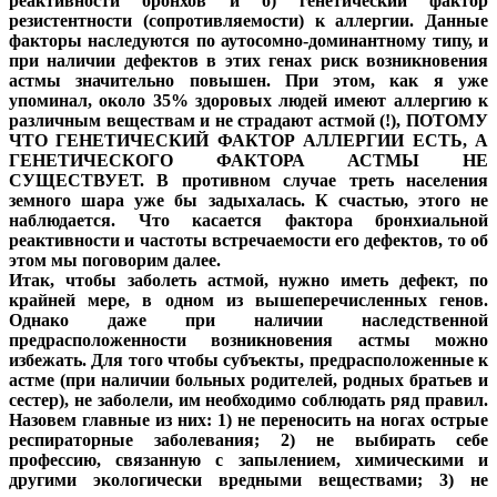
реактивности бронхов и б) генетический фактор
резистентности (сопротивляемости) к аллергии. Данные
факторы наследуются по аутосомно-доминантному типу, и
при наличии дефектов в этих генах риск возникновения
астмы значительно повышен. При этом, как я уже
упоминал, около 35% здоровых людей имеют аллергию к
различным веществам и не страдают астмой (!), ПОТОМУ
ЧТО ГЕНЕТИЧЕСКИЙ ФАКТОР АЛЛЕРГИИ ЕСТЬ, А
ГЕНЕТИЧЕСКОГО ФАКТОРА АСТМЫ НЕ
СУЩЕСТВУЕТ. В противном случае треть населения
земного шара уже бы задыхалась. К счастью, этого не
наблюдается. Что касается фактора бронхиальной
реактивности и частоты встречаемости его дефектов, то об
этом мы поговорим далее.
Итак, чтобы заболеть астмой, нужно иметь дефект, по
крайней мере, в одном из вышеперечисленных генов.
Однако даже при наличии наследственной
предрасположенности возникновения астмы можно
избежать. Для того чтобы субъекты, предрасположенные к
астме (при наличии больных родителей, родных братьев и
сестер), не заболели, им необходимо соблюдать ряд правил.
Назовем главные из них: 1) не переносить на ногах острые
респираторные заболевания; 2) не выбирать себе
профессию, связанную с запылением, химическими и
другими экологически вредными веществами; 3) не