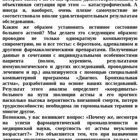
объективная ситуация при этом — катастрофической. А
иногда и, наоборот, очень плохое самочувствие не
соответствовало вполне удовлетворительным результатам
обследования.
Каким же образом установить истинное состояние
больного астмой? Мы делаем это следующим образом:
проводим не только однократную компьютерную
спирометрию, но и все тесты: с беротеком, адреналином и
другими фармакологическими препаратами. Полученные
данные в сочетании с индивидуальными особенностями
пациента (полом, курением, результатами
иммунологического и других исследований, проводимым
лечением и пр.) анализируются с помощью специальной
компьютерной программы «Диагноз. Бронхиальная
астма», разработанной на основе наших исследований.
Результат этого анализа определяет «координаты»
больного на пути эволюции астмы и его прогноз:
насколько высока вероятность внезапной смерти, потери
трудоспособности; необходима ли гормональная терапия и
многое другое.
Возможно, у вас возникнет вопрос: «Почему же, несмотря
на успехи фармацевтической промышленности и
медицинской науки, смертность от астмы неуклонно
возрастает?» Это объясняется тем, что при назначении
лечения практические врачи ориентируются только на