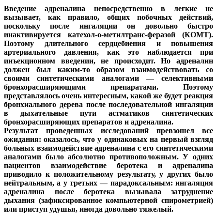
Введение адреналина непосредственно в легкие не
вызывает, как правило, общих побочных действий,
поскольку после ингаляции он довольно быстро
инактивируется катехол-о-метилтранс-феразой (КОМТ).
Поэтому длительного сердцебиения и повышения
артериального давления, как это наблюдается при
инъекционном введении, не происходит. Но адреналин
должен был каким-то образом взаимодействовать со
своими синтетическими аналогами — селективными
бронхорасширяющими препаратами. Поэтому
представлялось очень интересным, какой же будет реакция
бронхиального дерева после последовательной ингаляции
в дыхательные пути астматиков синтетических
бронхорасширяющих препаратов и адреналина.
Результат проведенных исследований превзошел все
ожидания: оказалось, что у одинаковых на первый взгляд
больных взаимодействие адреналина с его синтетическими
аналогами было абсолютно противоположным. У одних
пациентов взаимодействие беротека и адреналина
приводило к положительному результату, у других было
нейтральным, а у третьих — парадоксальным: ингаляция
адреналина после беротека вызывала затруднение
дыхания (зафиксированное компьютерной спирометрией)
или приступ удушья, иногда довольно тяжелый.