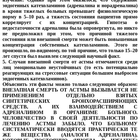
эндогенных катехоламинов (адреналина и норадреналина)
в крови тяжелых больных превышает физиологическую
норму в 5–10 раз, а тяжесть состояния пациентов прямо
коррелирует с их концентрацией. Гипотеза о
недостаточности адреналина была опровергнута, но никто
не предположил при этом, что причиной тяжелого
состояния или внезапной смерти может быть повышенная
концентрация собственных катехоламинов. Этого не
произошло, по-видимому, по той причине, что только 15–20
лет спустя был выявлен следующий научный факт.
5. Случаи внезапной смерти от астмы отмечаются среди
лиц эмоционально неустойчивых (то есть потенциально
реагирующих на стрессовые ситуации большим выбросом
эндогенных катехоламинов).
Объяснить эти факты можно только следующим образом:
ВНЕЗАПНАЯ СМЕРТЬ ОТ АСТМЫ ВЫЗЫВАЕТСЯ НЕ
ПРИМЕНЕНИЕМ ОТДЕЛЬНО ВЗЯТЫХ
СИНТЕТИЧЕСКИХ БРОНХОРАСШИРЯЮЩИХ
СРЕДСТВ, А ИХ ВЗАИМОДЕЙСТВИЕМ С
АДРЕНАЛИНОМ В ОРГАНИЗМЕ БОЛЬНОГО.
ЧЕЛОВЕЧЕСТВО В СВОЕЙ ДЕЯТЕЛЬНОСТИ ПО
ЛЕЧЕНИЮ АСТМЫ ЗАБЫЛО, ЧТО БОЛЬНОМУ
СИСТЕМАТИЧЕСКИ ВВОДЯТСЯ ПРАКТИЧЕСКИ ТЕ
ЖЕ ВЕЩЕСТВА (АНАЛОГИ АДРЕНАЛИНА),