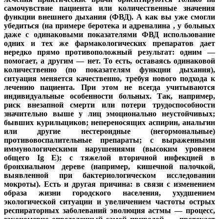
самочувствие пациента или количественные значения
функции внешнего дыхания (ФВД). А как вы уже смогли
убедиться (на примере беротека и адреналина , у больных
даже с одинаковыми показателями ФВД использование
одних и тех же фармакологических препаратов дает
нередко прямо противоположный результат: одним —
помогает, а другим — нет. То есть, оставаясь одинаковой
количественно (по показателям функции дыхания),
ситуация меняется качественно, требуя нового подхода к
лечению пациента. При этом не всегда учитываются
индивидуальные особенности больных. Так, например,
риск внезапной смерти или потери трудоспособности
значительно выше у лиц эмоционально неустойчивых;
бывших курильщиков; непереносящих аспирин, анальгин
или другие нестероидные (негормональные)
противовоспалительные препараты; с выраженными
иммунологическими нарушениями (высоким уровнем
общего Ig E); с тяжелой вторичной инфекцией в
бронхиальном дереве (например, кишечной палочкой,
выявленной при бактериологическом исследовании
мокроты). Есть и другая причина: в связи с изменением
образа жизни городского населения, ухудшением
экологической ситуации и увеличением частоты острых
респираторных заболеваний эволюция астмы — процесс,