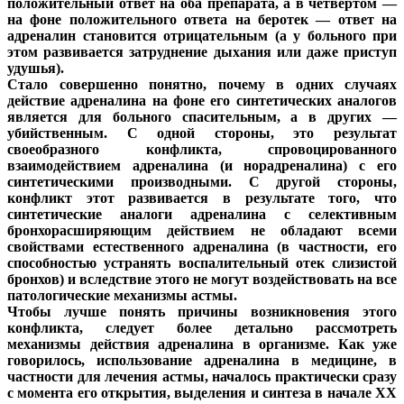
положительный ответ на оба препарата, а в четвертом —
на фоне положительного ответа на беротек — ответ на
адреналин становится отрицательным (а у больного при
этом развивается затруднение дыхания или даже приступ
удушья).
Стало совершенно понятно, почему в одних случаях
действие адреналина на фоне его синтетических аналогов
является для больного спасительным, а в других —
убийственным. С одной стороны, это результат
своеобразного конфликта, спровоцированного
взаимодействием адреналина (и норадреналина) с его
синтетическими производными. С другой стороны,
конфликт этот развивается в результате того, что
синтетические аналоги адреналина с селективным
бронхорасширяющим действием не обладают всеми
свойствами естественного адреналина (в частности, его
способностью устранять воспалительный отек слизистой
бронхов) и вследствие этого не могут воздействовать на все
патологические механизмы астмы.
Чтобы лучше понять причины возникновения этого
конфликта, следует более детально рассмотреть
механизмы действия адреналина в организме. Как уже
говорилось, использование адреналина в медицине, в
частности для лечения астмы, началось практически сразу
с момента его открытия, выделения и синтеза в начале ХХ