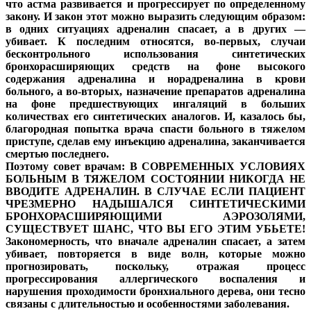
что астма развивается и прогрессирует по определенному
закону. И закон этот можно выразить следующим образом:
в одних ситуациях адреналин спасает, а в других —
убивает. К последним относятся, во-первых, случаи
бесконтрольного использования синтетических
бронхорасширяющих средств на фоне высокого
содержания адреналина и норадреналина в крови
больного, а во-вторых, назначение препаратов адреналина
на фоне предшествующих ингаляций в больших
количествах его синтетических аналогов. И, казалось бы,
благородная попытка врача спасти больного в тяжелом
приступе, сделав ему инъекцию адреналина, заканчивается
смертью последнего.
Поэтому совет врачам: В СОВРЕМЕННЫХ УСЛОВИЯХ
БОЛЬНЫМ В ТЯЖЕЛОМ СОСТОЯНИИ НИКОГДА НЕ
ВВОДИТЕ АДРЕНАЛИН. В СЛУЧАЕ ЕСЛИ ПАЦИЕНТ
ЧРЕЗМЕРНО НАДЫШАЛСЯ СИНТЕТИЧЕСКИМИ
БРОНХОРАСШИРЯЮЩИМИ АЭРОЗОЛЯМИ,
СУЩЕСТВУЕТ ШАНС, ЧТО ВЫ ЕГО ЭТИМ УБЬЕТЕ!
Закономерность, что вначале адреналин спасает, а затем
убивает, повторяется в виде волн, которые можно
прогнозировать, поскольку, отражая процесс
прогрессирования аллергического воспаления и
нарушения проходимости бронхиального дерева, они тесно
связаны с длительностью и особенностями заболевания.