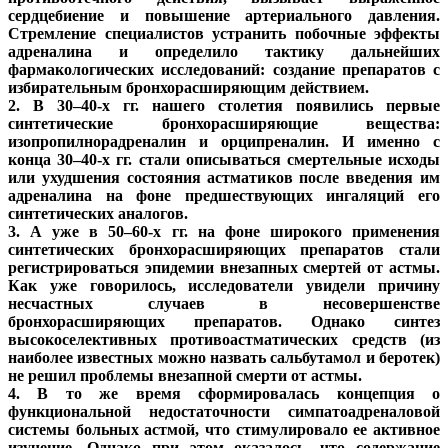
сердцебиение и повышение артериального давления.
Стремление специалистов устранить побочные эффекты
адреналина и определило тактику дальнейших
фармакологических исследований: создание препаратов с
избирательным бронхорасширяющим действием.
2. В 30–40-х гг. нашего столетия появились первые
синтетические бронхорасширяющие вещества:
изопропилнорадреналин и орципреналин. И именно с
конца 30–40-х гг. стали описываться смертельные исходы
или ухудшения состояния астматиков после введения им
адреналина на фоне предшествующих ингаляций его
синтетических аналогов.
3. А уже в 50–60-х гг. на фоне широкого применения
синтетических бронхорасширяющих препаратов стали
регистрироваться эпидемии внезапных смертей от астмы.
Как уже говорилось, исследователи увидели причину
несчастных случаев в несовершенстве
бронхорасширяющих препаратов. Однако синтез
высокоселективных противоастматических средств (из
наиболее известных можно назвать сальбутамол и беротек)
не решил проблемы внезапной смерти от астмы.
4. В то же время сформировалась концепция о
функциональной недостаточности симпатоадреналовой
системы больных астмой, что стимулировало ее активное
изучение. Однако при этом оказалось, что содержание