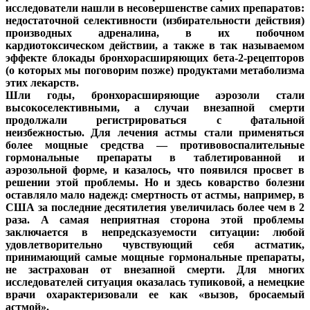
исследователи нашли в несовершенстве самих препаратов:
недостаточной селективности (избирательности действия)
производных адреналина, в их побочном
кардиотоксическом действии, а также в так называемом
эффекте блокады бронхорасширяющих бета-2-рецепторов
(о которых мы поговорим позже) продуктами метаболизма
этих лекарств.
Шли годы, бронхорасширяющие аэрозоли стали
высокоселективными, а случаи внезапной смерти
продолжали регистрироваться с фатальной
неизбежностью. Для лечения астмы стали применяться
более мощные средства — противовоспалительные
гормональные препараты в таблетированной и
аэрозольной форме, и казалось, что появился просвет в
решении этой проблемы. Но и здесь коварство болезни
оставляло мало надежд: смертность от астмы, например, в
США за последние десятилетия увеличилась более чем в 2
раза. А самая неприятная сторона этой проблемы
заключается в непредсказуемости ситуации: любой
удовлетворительно чувствующий себя астматик,
принимающий самые мощные гормональные препараты,
не застрахован от внезапной смерти. Для многих
исследователей ситуация оказалась тупиковой, а немецкие
врачи охарактеризовали ее как «вызов, бросаемый
астмой».