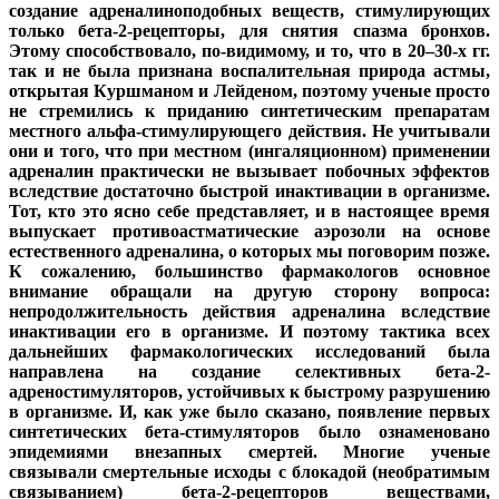
создание адреналиноподобных веществ, стимулирующих
только бета-2-рецепторы, для снятия спазма бронхов.
Этому способствовало, по-видимому, и то, что в 20–30-х гг.
так и не была признана воспалительная природа астмы,
открытая Куршманом и Лейденом, поэтому ученые просто
не стремились к приданию синтетическим препаратам
местного альфа-стимулирующего действия. Не учитывали
они и того, что при местном (ингаляционном) применении
адреналин практически не вызывает побочных эффектов
вследствие достаточно быстрой инактивации в организме.
Тот, кто это ясно себе представляет, и в настоящее время
выпускает противоастматические аэрозоли на основе
естественного адреналина, о которых мы поговорим позже.
К сожалению, большинство фармакологов основное
внимание обращали на другую сторону вопроса:
непродолжительность действия адреналина вследствие
инактивации его в организме. И поэтому тактика всех
дальнейших фармакологических исследований была
направлена на создание селективных бета-2-
адреностимуляторов, устойчивых к быстрому разрушению
в организме. И, как уже было сказано, появление первых
синтетических бета-стимуляторов было ознаменовано
эпидемиями внезапных смертей. Многие ученые
связывали смертельные исходы с блокадой (необратимым
связыванием) бета-2-рецепторов веществами,