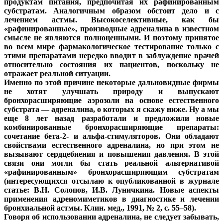
продуктам питания, предпочитая их рафинированным
субстратам. Аналогичным образом обстоит дело и с
лечением астмы. Высокоселективные, как бы
«рафинированные», производные адреналина в известном
смысле не являются полноценными. И поэтому принятое
во всем мире фармакологическое тестирование только с
этими препаратами нередко вводит в заблуждение врачей
относительно состояния их пациентов, поскольку не
отражает реальной ситуации.
Именно по этой причине некоторые дальновидные фирмы
не хотят улучшать природу и выпускают
бронхорасширяющие аэрозоли на основе естественного
субстрата — адреналина, о которых я скажу ниже. Ну а мы
еще 8 лет назад разработали и предложили новые
комбинированные бронхорасширяющие препараты:
сочетание бета-2- и альфа-стимуляторов. Они обладают
свойствами естественного адреналина, но при этом не
вызывают сердцебиения и повышения давления. В этой
связи они могли бы стать реальной альтернативой
«рафинированным» бронхорасширяющим субстратам
(интересующихся отсылаю к опубликованной в журнале
статье: В.Н. Солопов, И.В. Луничкина. Новые аспекты
применения адреномиметиков в диагностике и лечении
бронхиальной астмы. Клин. мед., 1991, № 2, с. 55–58).
Говоря об использовании адреналина, не следует забывать,