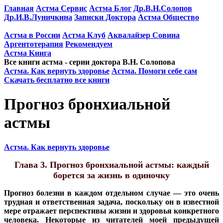
Главная
Астма Сервис
Астма Блог
Др.В.Н.Солопов
Др.И.В.Луничкина
Записки Доктора
Астма Общество
Астма в России
Астма Клуб
Аквалайзер Совина
Аргентотерапия
Рекомендуем
Астма Kнига
Все книги астма - серии доктора В.Н. Солопова
Астма. Как вернуть здоровье
Астма. Помоги себе сам
Скачать бесплатно все книги
Прогноз бронхиальной
астмы
Астма. Как вернуть здоровье
Глава 3. Прогноз бронхиальной астмы: каждый
борется за жизнь в одиночку
Прогноз болезни в каждом отдельном случае — это очень
трудная и ответственная задача, поскольку он в известной
мере отражает перспективы жизни и здоровья конкретного
человека. Некоторые из читателей моей предыдущей