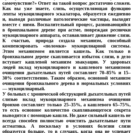
самочувствие?» Ответ на такой вопрос достаточно сложен.
Как вы уже знаете, слизь, осуществляющая функцию
ленты мукоцилиарного эскалатора, образуется ежедневно
и, выводя различные патологические частицы, выходит
вместе с ними. Воспалительный процесс, развивающийся
в бронхиальном дереве при астме, повреждая реснички
мукоцилиарного аппарата, останавливает движение слизи.
К счастью, природа создала механизм, способный
компенсировать «поломки» мукоцилиарной системы.
Этим механизмом является кашель. Как только в
бронхиальном дереве скапливается избыток слизи, в дело
вступает кашлевой механизм эвакуации. У здоровых
людей вклад мукоцилиарного и кашлевого механизмов
очищения дыхательных путей составляет 70–85% и 15–
30% соответственно. Таким образом, основной механизм
очищения бронхиального дерева в нормальных условиях
— мукоцилиарный.
У больных с хронической обструкцией дыхательных путей
слизью вклад мукоцилиарного механизма очищения
бронхов составляет только 25–35%, а кашлевого 65–75%,
то есть основное количество скапливающегося секрета
выводится с помощью кашля. Но даже сильный кашель не
всегда способен полностью очистить дыхательные пути
астматика. А поскольку в условиях болезни слизи
образуется больше, то в случаях, когда она не успевает