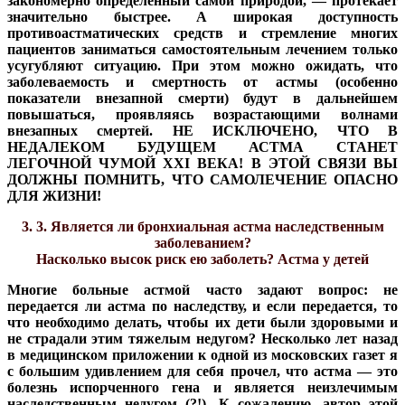
закономерно определенный самой природой, — протекает
значительно быстрее. А широкая доступность
противоастматических средств и стремление многих
пациентов заниматься самостоятельным лечением только
усугубляют ситуацию. При этом можно ожидать, что
заболеваемость и смертность от астмы (особенно
показатели внезапной смерти) будут в дальнейшем
повышаться, проявляясь возрастающими волнами
внезапных смертей. НЕ ИСКЛЮЧЕНО, ЧТО В
НЕДАЛЕКОМ БУДУЩЕМ АСТМА СТАНЕТ
ЛЕГОЧНОЙ ЧУМОЙ XXI ВЕКА! В ЭТОЙ СВЯЗИ ВЫ
ДОЛЖНЫ ПОМНИТЬ, ЧТО САМОЛЕЧЕНИЕ ОПАСНО
ДЛЯ ЖИЗНИ!
3. 3. Является ли бронхиальная астма наследственным
заболеванием?
Насколько высок риск ею заболеть? Астма у детей
Многие больные астмой часто задают вопрос: не
передается ли астма по наследству, и если передается, то
что необходимо делать, чтобы их дети были здоровыми и
не страдали этим тяжелым недугом? Несколько лет назад
в медицинском приложении к одной из московских газет я
с большим удивлением для себя прочел, что астма — это
болезнь испорченного гена и является неизлечимым
наследственным недугом (?!). К сожалению, автор этой