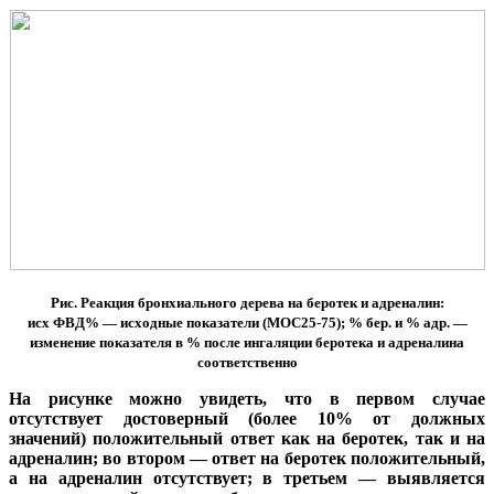
Рис. Реакция бронхиального дерева на беротек и адреналин:
исх ФВД% — исходные показатели (МОС25-75); % бер. и % адр. —
изменение показателя в % после ингаляции беротека и адреналина
соответственно
На рисунке можно увидеть, что в первом случае
отсутствует достоверный (более 10% от должных
значений) положительный ответ как на беротек, так и на
адреналин; во втором — ответ на беротек положительный,
а на адреналин отсутствует; в третьем — выявляется