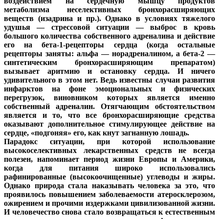
воздействием на сердечную мышцу продуктов
метаболизма неселективных бронхорасширяющих
веществ (изадрина и пр.). Однако в условиях тяжелого
удушья — стрессовой ситуации — выброс в кровь
большого количества собственного адреналина и действие
его на бета-1-рецепторы сердца (когда остальные
рецепторы заняты: альфа — норадреналином, а бета-2 —
синтетическим бронхорасширяющим препаратом)
вызывает аритмию и остановку сердца. И ничего
удивительного в этом нет. Ведь известны случаи развития
инфарктов на фоне эмоциональных и физических
перегрузок, виновником которых является именно
собственный адреналин. Отягчающим обстоятельством
является и то, что все бронхорасширяющие средства
оказывают дополнительное стимулирующее действие на
сердце, «подгоняя» его, как кнут загнанную лошадь.
Парадокс ситуации, при которой использование
высокоселективных лекарственных средств не всегда
полезен, напоминает период жизни Европы и Америки,
когда для питания широко использовались
рафинированные (высокоочищенные) углеводы и жиры.
Однако природа стала наказывать человека за это, что
проявилось повышением заболеваемости атеросклерозом,
ожирением и прочими издержками цивилизованной жизни.
И человечество снова стало возвращаться к естественным