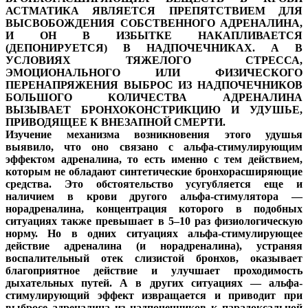
АСТМАТИКА ЯВЛЯЕТСЯ ПРЕПЯТСТВИЕМ ДЛЯ
ВЫСВОБОЖДЕНИЯ СОБСТВЕННОГО АДРЕНАЛИНА,
И ОН В ИЗБЫТКЕ НАКАПЛИВАЕТСЯ
(ДЕПОНИРУЕТСЯ) В НАДПОЧЕЧНИКАХ. А В
УСЛОВИЯХ ТЯЖЕЛОГО СТРЕССА,
ЭМОЦИОНАЛЬНОГО ИЛИ ФИЗИЧЕСКОГО
ПЕРЕНАПРЯЖЕНИЯ ВЫБРОС ИЗ НАДПОЧЕЧНИКОВ
БОЛЬШОГО КОЛИЧЕСТВА АДРЕНАЛИНА
ВЫЗЫВАЕТ БРОНХОКОНСТРИКЦИЮ И УДУШЬЕ,
ПРИВОДЯЩЕЕ К ВНЕЗАПНОЙ СМЕРТИ.
Изучение механизма возникновения этого удушья
выявило, что оно связано с альфа-стимулирующим
эффектом адреналина, то есть именно с тем действием,
которым не обладают синтетические бронхорасширяющие
средства. Это обстоятельство усугубляется еще и
наличием в крови другого альфа-стимулятора —
норадреналина, концентрация которого в подобных
ситуациях также превышает в 5–10 раз физиологическую
норму. Но в одних ситуациях альфа-стимулирующее
действие адреналина (и норадреналина), устраняя
воспалительный отек слизистой бронхов, оказывает
благоприятное действие и улучшает проходимость
дыхательных путей. А в других ситуациях — альфа-
стимулирующий эффект извращается и приводит при
выбросе адреналина из надпочечников к парадоксальной