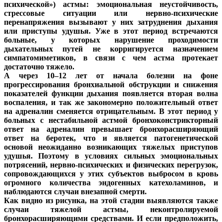
психической») астмы: эмоциональная неустойчивость,
стрессовые ситуации или нервно-психические
перенапряжения вызывают у них затруднения дыхания
или приступы удушья. Уже в этот период встречаются
больные, у которых нарушение проходимости
дыхательных путей не корригируется назначением
симпатомиметиков, в связи с чем астма протекает
достаточно тяжело.
А через 10–12 лет от начала болезни на фоне
прогрессирования бронхиальной обструкции и снижения
показателей функции дыхания появляется вторая волна
воспаления, и так же закономерно положительный ответ
на адреналин сменяется отрицательным. В этот период у
больных с нестабильной астмой бронхоконстрикторный
ответ на адреналин превышает бронхорасширяющий
ответ на беротек, что и является патогенетической
основой неожиданно возникающих тяжелых приступов
удушья. Поэтому в условиях сильных эмоциональных
потрясений, нервно-психических и физических перегрузок,
сопровождающихся у этих субъектов выбросом в кровь
огромного количества эндогенных катехоламинов, и
наблюдаются случаи внезапной смерти.
Как видно из рисунка, на этой стадии выявляются также
случаи тяжелой астмы, неконтролируемой
бронхорасширяющими средствами. И если предположить,