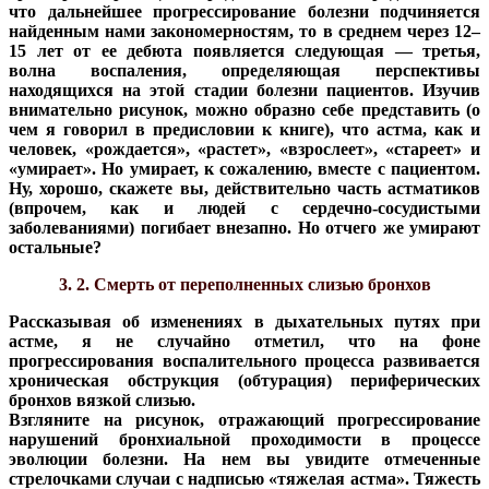
что дальнейшее прогрессирование болезни подчиняется
найденным нами закономерностям, то в среднем через 12–
15 лет от ее дебюта появляется следующая — третья,
волна воспаления, определяющая перспективы
находящихся на этой стадии болезни пациентов. Изучив
внимательно рисунок, можно образно себе представить (о
чем я говорил в предисловии к книге), что астма, как и
человек, «рождается», «растет», «взрослеет», «стареет» и
«умирает». Но умирает, к сожалению, вместе с пациентом.
Ну, хорошо, скажете вы, действительно часть астматиков
(впрочем, как и людей с сердечно-сосудистыми
заболеваниями) погибает внезапно. Но отчего же умирают
остальные?
3. 2. Смерть от переполненных слизью бронхов
Рассказывая об изменениях в дыхательных путях при
астме, я не случайно отметил, что на фоне
прогрессирования воспалительного процесса развивается
хроническая обструкция (обтурация) периферических
бронхов вязкой слизью.
Взгляните на рисунок, отражающий прогрессирование
нарушений бронхиальной проходимости в процессе
эволюции болезни. На нем вы увидите отмеченные
стрелочками случаи с надписью «тяжелая астма». Тяжесть