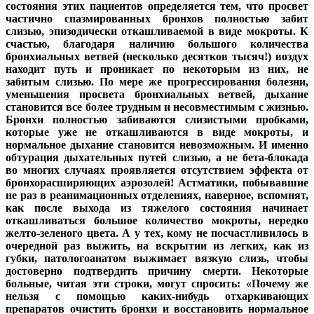
состояния этих пациентов определяется тем, что просвет
частично спазмированных бронхов полностью забит
слизью, эпизодически откашливаемой в виде мокроты. К
счастью, благодаря наличию большого количества
бронхиальных ветвей (несколько десятков тысяч!) воздух
находит путь и проникает по некоторым из них, не
забитым слизью. По мере же прогрессирования болезни,
уменьшения просвета бронхиальных ветвей, дыхание
становится все более трудным и несовместимым с жизнью.
Бронхи полностью забиваются слизистыми пробками,
которые уже не откашливаются в виде мокроты, и
нормальное дыхание становится невозможным. И именно
обтурация дыхательных путей слизью, а не бета-блокада
во многих случаях проявляется отсутствием эффекта от
бронхорасширяющих аэрозолей! Астматики, побывавшие
не раз в реанимационных отделениях, наверное, вспомнят,
как после выхода из тяжелого состояния начинает
откашливаться большое количество мокроты, нередко
желто-зеленого цвета. А у тех, кому не посчастливилось в
очередной раз выжить, на вскрытии из легких, как из
губки, патологоанатом выжимает вязкую слизь, чтобы
достоверно подтвердить причину смерти. Некоторые
больные, читая эти строки, могут спросить: «Почему же
нельзя с помощью каких-нибудь отхаркивающих
препаратов очистить бронхи и восстановить нормальное