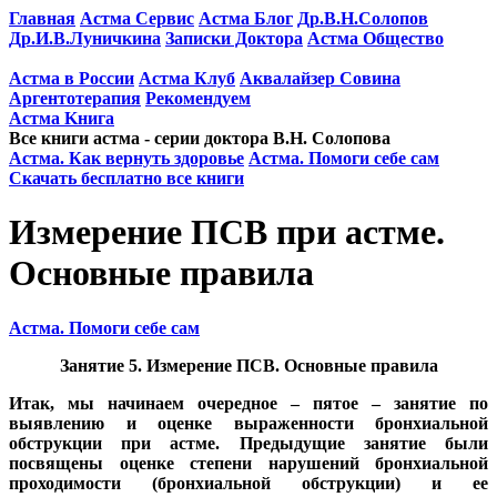
Главная
Астма Сервис
Астма Блог
Др.В.Н.Солопов
Др.И.В.Луничкина
Записки Доктора
Астма Общество
Астма в России
Астма Клуб
Аквалайзер Совина
Аргентотерапия
Рекомендуем
Астма Kнига
Все книги астма - серии доктора В.Н. Солопова
Астма. Как вернуть здоровье
Астма. Помоги себе сам
Скачать бесплатно все книги
Измерение ПСВ при астме.
Основные правила
Астма. Помоги себе сам
Занятие 5. Измерение ПСВ. Основные правила
Итак, мы начинаем очередное – пятое – занятие по
выявлению и оценке выраженности бронхиальной
обструкции при астме. Предыдущие занятие были
посвящены оценке степени нарушений бронхиальной
проходимости (бронхиальной обструкции) и ее