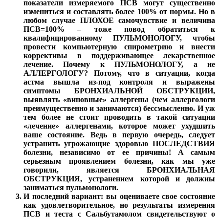
показатели измеряемого ПСВ могут существенно
измениться и составлять более 100% от нормы. Но в
любом случае ПЛОХОЕ самочувствие и величина
ПСВ=100% – тоже повод обратиться к
квалифицированному ПУЛЬМОНОЛОГУ, чтобы
провести компьютерную спирометрию и внести
коррективы в поддерживающее лекарственное
лечение. Почему к ПУЛЬМОНОЛОГУ, а не
АЛЛЕРГОЛОГУ? Потому, что в ситуации, когда
астма вышла из-под контроля и выражены
симптомы БРОНХИАЛЬНОЙ ОБСТРУКЦИИ,
выявлять «виновные» аллергены (чем аллергологи
преимущественно и занимаются) бессмысленно. И уж
тем более не стоит проводить в такой ситуации
«лечение» аллергенами, которое может ухудшить
ваше состояние. Ведь в первую очередь, следует
устранить угрожающие здоровью ПОСЛЕДСТВИЯ
болезни, независимо от ее причины! А самым
серьезным проявлением болезни, как мы уже
говорили, является БРОНХИАЛЬНАЯ
ОБСТРУКЦИЯ, устранением которой и должны
заниматься пульмонологи.
И последний вариант: вы оцениваете свое состояние
как удовлетворительное, но результаты измерения
ПСВ и теста с Сальбутамолом свидетельствуют о