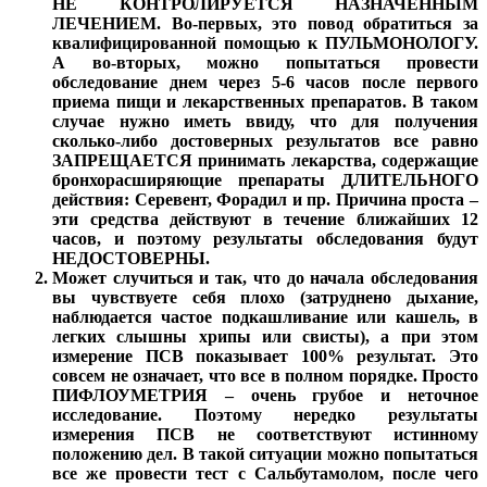
НЕ КОНТРОЛИРУЕТСЯ НАЗНАЧЕННЫМ
ЛЕЧЕНИЕМ. Во-первых, это повод обратиться за
квалифицированной помощью к ПУЛЬМОНОЛОГУ.
А во-вторых, можно попытаться провести
обследование днем через 5-6 часов после первого
приема пищи и лекарственных препаратов. В таком
случае нужно иметь ввиду, что для получения
сколько-либо достоверных результатов все равно
ЗАПРЕЩАЕТСЯ принимать лекарства, содержащие
бронхорасширяющие препараты ДЛИТЕЛЬНОГО
действия: Серевент, Форадил и пр. Причина проста –
эти средства действуют в течение ближайших 12
часов, и поэтому результаты обследования будут
НЕДОСТОВЕРНЫ.
Может случиться и так, что до начала обследования
вы чувствуете себя плохо (затруднено дыхание,
наблюдается частое подкашливание или кашель, в
легких слышны хрипы или свисты), а при этом
измерение ПСВ показывает 100% результат. Это
совсем не означает, что все в полном порядке. Просто
ПИФЛОУМЕТРИЯ – очень грубое и неточное
исследование. Поэтому нередко результаты
измерения ПСВ не соответствуют истинному
положению дел. В такой ситуации можно попытаться
все же провести тест с Сальбутамолом, после чего