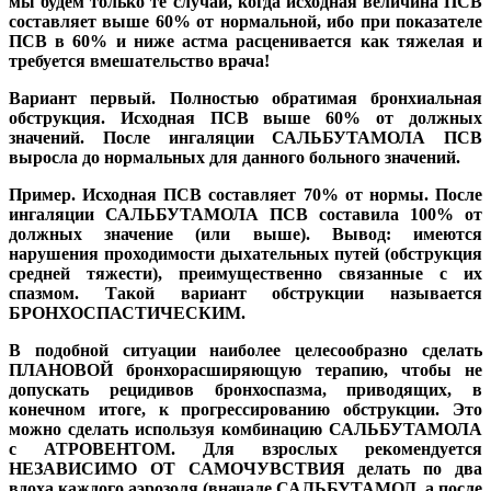
мы будем только те случаи, когда исходная величина ПСВ
составляет выше 60% от нормальной, ибо при показателе
ПСВ в 60% и ниже астма расценивается как тяжелая и
требуется вмешательство врача!
Вариант первый. Полностью обратимая бронхиальная
обструкция.
Исходная ПСВ выше 60% от должных
значений. После ингаляции САЛЬБУТАМОЛА ПСВ
выросла до нормальных для данного больного значений.
Пример.
Исходная ПСВ составляет 70% от нормы. После
ингаляции САЛЬБУТАМОЛА ПСВ составила 100% от
должных значение (или выше). Вывод: имеются
нарушения проходимости дыхательных путей (обструкция
средней тяжести), преимущественно связанные с их
спазмом. Такой вариант обструкции называется
БРОНХОСПАСТИЧЕСКИМ.
В подобной ситуации наиболее целесообразно сделать
ПЛАНОВОЙ бронхорасширяющую терапию, чтобы не
допускать рецидивов бронхоспазма, приводящих, в
конечном итоге, к прогрессированию обструкции. Это
можно сделать используя комбинацию САЛЬБУТАМОЛА
с АТРОВЕНТОМ. Для взрослых рекомендуется
НЕЗАВИСИМО ОТ САМОЧУВСТВИЯ делать по два
вдоха каждого аэрозоля (вначале САЛЬБУТАМОЛ, а после