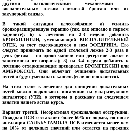
другими патологическими механизмами –
воспалительным отеком слизистой бронхов или их
закупоркой слизью.
В такой ситуации целесообразно: а) усилить
бронхорасширяющую терапию (так, как описано в первом
варианте); б) к лечению на 2-3 недели добавить
БРОНХОЛИТИН, уменьшающий ВОСПАЛИТЕЛЬНЫЙ
ОТЕК, за счет содержащегося в нем ЭФЕДРИНА. Его
следует принимать по одной столовой ложке 2-3 раза в
день (детям – по одной чайной или десертной ложке в
зависимости от возраста); 3) на 3-4 недели добавить к
лечению отхаркивающие препараты: БРОМГЕКСИН или
АМБРОКСОЛ. Они облегчат очищение дыхательных
путей и будут уменьшать кашель (если он появляется).
На этом этапе к лечению для очищения дыхательных
путей можно подключить ингаляции на ультразвуковом
ингаляторе (УЗИ), о котором я расскажу на следующем
занятии нашего астма-курса.
Вариант третий. Необратимая бронхиальная обструкция.
Исходная ПСВ составляет более 60% от нормы, но после
ингаляции САЛЬБУТАМОЛА ПСВ изменяется менее чем
на 10% от должных значений или остается на прежних