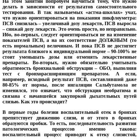
На этом занятии попробуем научиться тому, что нужно
делать в зависимости от результатов самостоятельного
тестирования. В так называемых «астма-школах» учат,
что нужно ориентироваться на показания пикфлоуметра:
ПСВ снизилась – увеличивай дозу лекарств, ПСВ выросла
– снижай дозу лекарств. Это очень просто, но неправильно.
Ибо, во-первых, следует ориентироваться не на изменение
показателей ПСВ, а на их соответствие ДОЛЖНЫМ (то
есть нормальным) величинам. И пока ПСВ не достигнет
результата близкого к индивидуальной норме – 90-100% не
стоит уменьшать дозы или отменять лекарственные
препараты. Во-вторых, нужно обязательно учитывать
обратимость бронхиальной обструкции – ОБО, выполняя
тест с бронхорасширяющим препаратом. А если,
например, исходный результат ПСВ, составлявший даже
80-85% от нормы, после ингаляции Сальбутамола не
изменился, это означает, что обструкция необратима и
связана с начавшейся закупоркой дыхательных путей
слизью. Как это происходит?
В первые годы болезни воспалительный отек в бронхах
препятствует движению слизи, и от этого в бронхах
образуются пробки. То есть, последовательность развития
патологических процессов именно такова:
воспалительный процесс приводит к отеку слизистой,