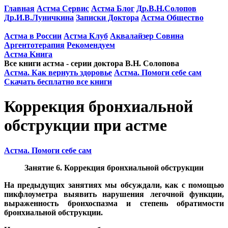
Главная
Астма Сервис
Астма Блог
Др.В.Н.Солопов
Др.И.В.Луничкина
Записки Доктора
Астма Общество
Астма в России
Астма Клуб
Аквалайзер Совина
Аргентотерапия
Рекомендуем
Астма Kнига
Все книги астма - серии доктора В.Н. Солопова
Астма. Как вернуть здоровье
Астма. Помоги себе сам
Скачать бесплатно все книги
Коррекция бронхиальной
обструкции при астме
Астма. Помоги себе сам
Занятие 6. Коррекция бронхиальной обструкции
На предыдущих занятиях мы обсуждали, как с помощью
пикфлоуметра выявить нарушения легочной функции,
выраженность бронхоспазма и степень обратимости
бронхиальной обструкции.