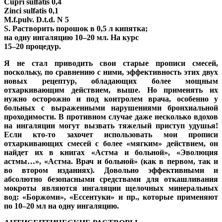
Cupri sulfatis 0,4
Zinci sulfatis 0,1
M.f.pulv. D.t.d. N 5
S. Растворить порошок в 0,5 л кипятка;
на одну ингаляцию 10–20 мл. На курс
15–20 процедур.
Я не стал приводить свои старые прописи смесей,
поскольку, по сравнению с ними, эффективность этих двух
новых рецептур, обладающих более мощным
отхаркивающим действием, выше. Но применять их
нужно осторожно и под контролем врача, особенно у
больных с выраженными нарушениями бронхиальной
проходимости. В противном случае даже несколько вдохов
на ингаляции могут вызвать тяжелый приступ удушья!
Если кто-то захочет использовать мои прописи
отхаркивающих смесей с более «мягким» действием, он
найдет их в книгах «Астма и больной», «Эволюция
астмы…», «Астма. Врач и больной» (как в первом, так и
во втором изданиях). Довольно эффективными и
абсолютно безопасными средствами для откашливания
мокроты являются ингаляции щелочных минеральных
вод: «Боржоми», «Ессентуки» и пр., которые применяют
по 10–20 мл на одну ингаляцию.