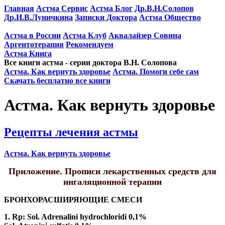
Главная
Астма Сервис
Астма Блог
Др.В.Н.Солопов
Др.И.В.Луничкина
Записки Доктора
Астма Общество
Астма в России
Астма Клуб
Аквалайзер Совина
Аргентотерапия
Рекомендуем
Астма Kнига
Все книги астма - серии доктора В.Н. Солопова
Астма. Как вернуть здоровье
Астма. Помоги себе сам
Скачать бесплатно все книги
Астма. Как вернуть здоровье
Рецепты лечения астмы
Астма. Как вернуть здоровье
Приложение. Прописи лекарственных средств для
ингаляционной терапии
БРОНХОРАСШИРЯЮЩИЕ СМЕСИ
1. Rp: Sol. Adrenalini hydrochloridi 0,1%