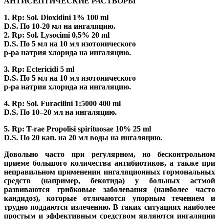
АНТИСЕПТИЧЕСКИЕ РАСТВОРЫ
1. Rp: Sol. Dioxidini 1% 100 ml
D.S. По 10-20 мл на ингаляцию.
2. Rp: Sol. Lysocimi 0,5% 20 ml
D.S. По 5 мл на 10 мл изотонического
р-ра натрия хлорида на ингаляцию.
3. Rp: Ectericidi 5 ml
D.S. По 5 мл на 10 мл изотонического
р-ра натрия хлорида на ингаляцию.
4. Rp: Sol. Furacilini 1:5000 400 ml
D.S. По 10–20 мл на ингаляцию.
5. Rp: T-rae Propolisi spirituosae 10% 25 ml
D.S. По 20 кап. на 20 мл воды на ингаляцию.
Довольно часто при регулярном, но бесконтрольном
приеме большого количества антибиотиков, а также при
неправильном применении ингаляционных гормональных
средств (например, бекотида) у больных астмой
развиваются грибковые заболевания (наиболее часто
кандидоз), которые отличаются упорным течением и
трудно поддаются излечению. В таких ситуациях наиболее
простым и эффективным средством являются ингаляции