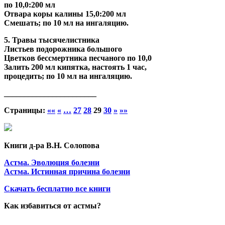
по 10,0:200 мл
Отвара коры калины 15,0:200 мл
Смешать; по 10 мл на ингаляцию.
5. Травы тысячелистника
Листьев подорожника большого
Цветков бессмертника песчаного по 10,0
Залить 200 мл кипятка, настоять 1 час,
процедить; по 10 мл на ингаляцию.
_______________________
Страницы:
««
«
…
27
28
29
30
»
»»
Книги д-ра В.Н. Солопова
Астма. Эволюция болезни
Астма. Истинная причина болезни
Скачать бесплатно все книги
Как избавиться от астмы?