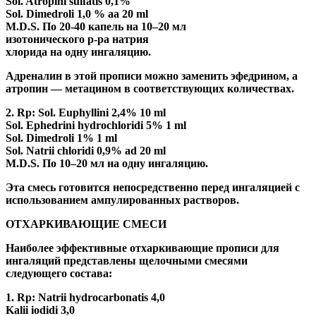
Sol. Atropini sulfatis 0,1%
Sol. Dimedroli 1,0 % aa 20 ml
M.D.S. По 20-40 капель на 10–20 мл
изотонического р-ра натрия
хлорида на одну ингаляцию.
Адреналин в этой прописи можно заменить эфедрином, а
атропин — метацином в соответствующих количествах.
2. Rp: Sol. Euphyllini 2,4% 10 ml
Sol. Ephedrini hydrochloridi 5% 1 ml
Sol. Dimedroli 1% 1 ml
Sol. Natrii chloridi 0,9% ad 20 ml
M.D.S. По 10–20 мл на одну ингаляцию.
Эта смесь готовится непосредственно перед ингаляцией с
использованием ампулированных растворов.
ОТХАРКИВАЮЩИЕ СМЕСИ
Наиболее эффективные отхаркивающие прописи для
ингаляций представлены щелочными смесями
следующего состава:
1. Rp: Natrii hydrocarbonatis 4,0
Kalii iodidi 3,0